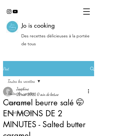
Jo is cooking
Des recettes délicieuses à la portée
de tous
Post
Toutes les recettes
Josephine
Toutes les recettes
22 mai 2022
0 min de lecture
Caramel beurre salé 🤭
Recettes salées
EN MOINS DE 2
Recettes sucrées
MINUTES - Salted butter
caramel